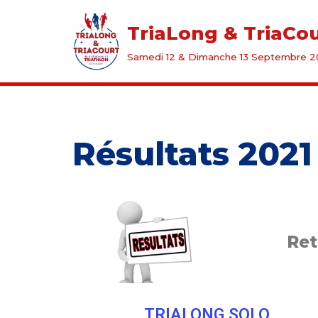
TriaLong & TriaCo
Aller
Samedi 12 & Dimanche 13 Septembre 
au
contenu
Résultats 2021
Ret
TRIALONG SOLO